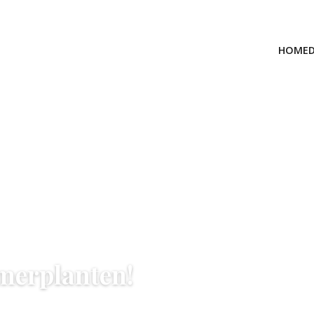
HOME
merplanten!