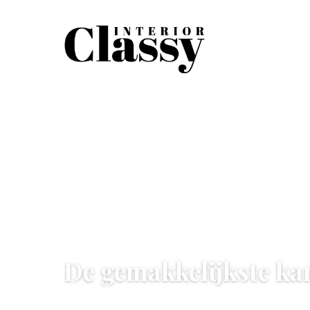
DECORATIE & DETAILS
De gemakkelijkste ka
19 May 2022
·
5 min leestijd