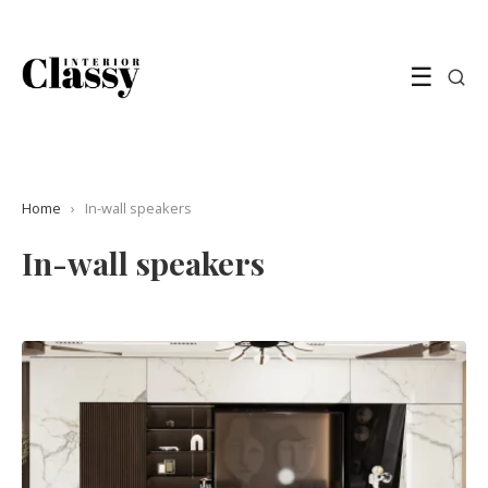
☰
Home
›
In-wall speakers
In-wall speakers