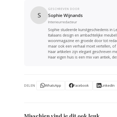
GESCHREVEN DOOR
S
Sophie Wijnands
Interieurredacteur
Sophie studeerde kunstgeschiedenis in Le
Italiaans design en ambachtelijke meubels
woonmagazine en groeide door tot redacteu
maar ook een verhaal moet vertellen, of 
Haar artikelen zijn elegant geschreven m
Haar eigen huis is een mix van antiek, d
WhatsApp
Facebook
LinkedIn
DELEN
Misschien vind je dit ook leuk