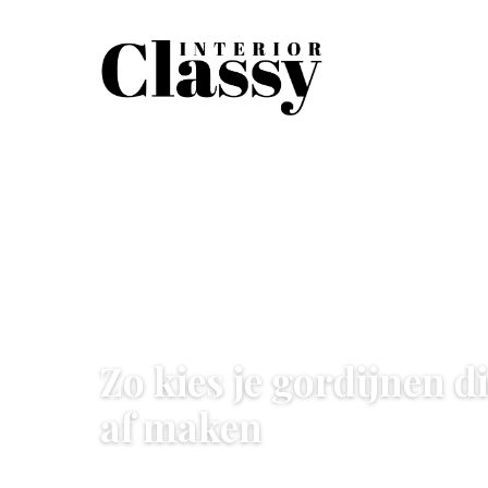
WOONKAMER
Zo kies je gordijnen 
af maken
6 June 2026
·
7 min leestijd