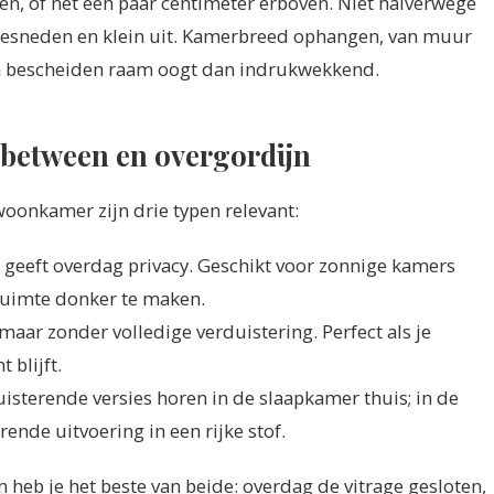
llen, of net een paar centimeter erboven. Niet halverwege
afgesneden en klein uit. Kamerbreed ophangen, van muur
een bescheiden raam oogt dan indrukwekkend.
inbetween en overgordijn
woonkamer zijn drie typen relevant:
t, geeft overdag privacy. Geschikt voor zonnige kamers
 ruimte donker te maken.
maar zonder volledige verduistering. Perfect als je
 blijft.
uisterende versies horen in de slaapkamer thuis; in de
ende uitvoering in een rijke stof.
 heb je het beste van beide: overdag de vitrage gesloten,