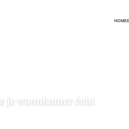
HOME
die je woonkamer écht